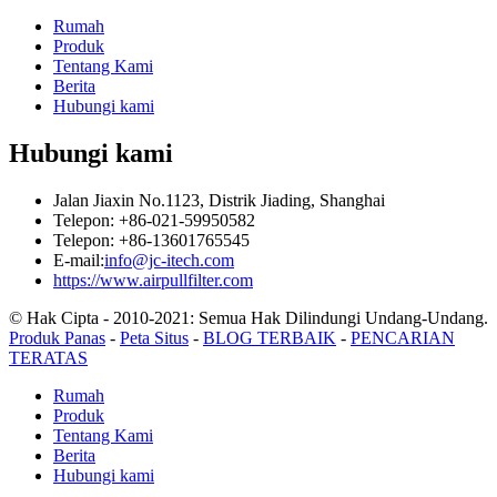
Rumah
Produk
Tentang Kami
Berita
Hubungi kami
Hubungi kami
Jalan Jiaxin No.1123, Distrik Jiading, Shanghai
Telepon: +86-021-59950582
Telepon: +86-13601765545
E-mail:
info@jc-itech.com
https://www.airpullfilter.com
© Hak Cipta - 2010-2021: Semua Hak Dilindungi Undang-Undang.
Produk Panas
-
Peta Situs
-
BLOG TERBAIK
-
PENCARIAN
TERATAS
Rumah
Produk
Tentang Kami
Berita
Hubungi kami