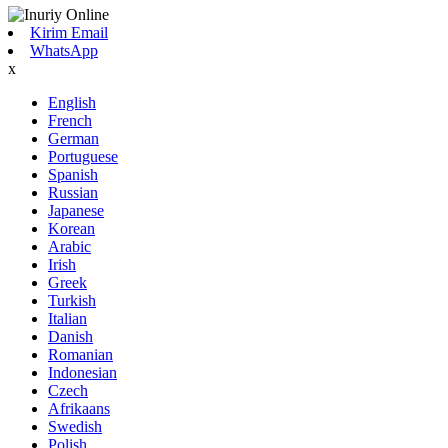
Kirim Email
WhatsApp
x
English
French
German
Portuguese
Spanish
Russian
Japanese
Korean
Arabic
Irish
Greek
Turkish
Italian
Danish
Romanian
Indonesian
Czech
Afrikaans
Swedish
Polish